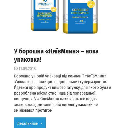
У борошна «КиївМлин» – нова
упаковка!
11.09.2018
Борошно у новій упаковці від компанії «КиївМлин»
з’явилося на полицях національних супермаркетів.
Йдеться про продукт вищого гатунку, для якого була в
розроблена абсолютно інша від попередньої,
концепція. У «КиївМлин» називають цю подію
знаковою, адже зовнішній вигляд упаковки не
змінювався протягом
Детальніше ⇒