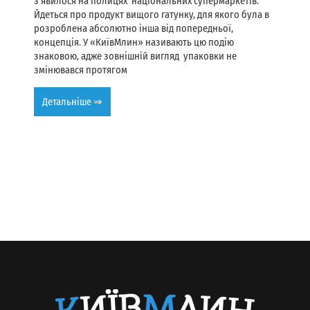
з’явилося на полицях національних супермаркетів.
Йдеться про продукт вищого гатунку, для якого була в
розроблена абсолютно інша від попередньої,
концепція. У «КиївМлин» називають цю подію
знаковою, адже зовнішній вигляд упаковки не
змінювався протягом
Детальніше ⇒