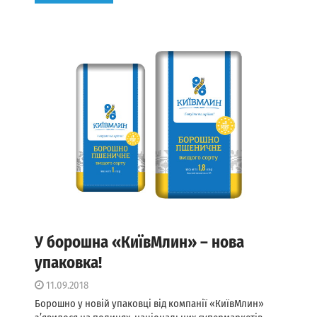
У борошна «КиївМлин» – нова
упаковка!
11.09.2018
Борошно у новій упаковці від компанії «КиївМлин»